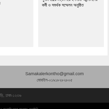
দ
কর্মী ও সমর্থক সম্মেলন অনুষ্ঠিত
Samakalerkontho@gmail.com
মোবাইল-০১৯১৮২৮২৮০৫
বাড়ি, ঢাকা-১২৩৬