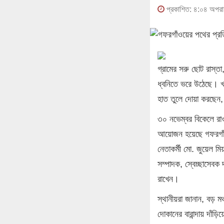
প্রকাশিত: ৪:০৪ অপরাহ
গ্রামের সরু ছোট রাস্ত
ধ্বনিতে ভরে উঠেছে। খা
হাত তুলে দোয়া করছেন, 
‎৩০ নভেম্বর বিকেলে রা
আয়োজন হয়েছে গফরগাঁও 
নেতাকর্মী মো. জুয়েল ম
সম্পাদক, স্বেচ্ছাসেব
রাখেন।
‎স্থানীয়রা জানান, বড় ম
দোকানের বারান্দায় দাঁ