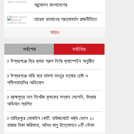
আন্দোলন বাংলাদেশের
তারেক রহমানের প্রত্যাবর্তন রাজনীতিতে
ইতিবাচক প্রভাব রাখবে বলে আশা করি-
আরও
পীর সাহেব চরমোনাই
ককটেল নিক্ষেপে পথচারী হত্যা,আইন-
শৃঙ্খলা পরিস্থিতি অবনতির আরেকটি
সর্বশেষ
সর্বাধিক
কলঙ্কিত বিষয় -গাজী আতাউর রহমান
ঈশ্বরগঞ্জে ফ্রি ব্লাড গ্রুপ নির্ণয় ক্যাম্পেইন অনুষ্ঠিত
খালেদা জিয়ার খোঁজখবর নিতে এভারকেয়ারে
ইসলামী আন্দোলন বাংলাদেশ
ঈশ্বরগঞ্জে বাড়ি ঘরে হামলা ভাংচুর হত্যার চেষ্টা ও
শ্লীলতাহানির অভিযোগ
ব্রহ্মপুত্র নদে নিখোঁজ কৃষকের সন্ধান মেলেনি, উদ্ধার
জামায়াতের কাছে আসন চাওয়া সংক্রান্ত
অভিযান স্থগিত
সংবাদ ভিত্তিহীন উদ্দেশ্যপ্রণোদিত-
ইসলামী আন্দোলন বাংলাদেশ
তাহিরপুরে মোবাইল কোর্ট: হাউজবোটে বর্জ্য ফেলে ১০
ইসলামী ছাত্র আন্দোলন বাংলাদেশ-এর
হাজার টাকা জরিমানা, অবৈধ বালু উত্তোলনে ৮টি নৌকা
‘কেন্দ্রীয় সম্মেলন–২০২৬’ আনুষ্ঠানিক
বিনষ্ট