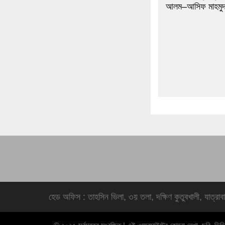
আলম–আসিফ মাহমু
হেড অফিস : তাহসিন ভিলা, ৩য় তলা, দক্ষিণ কুতুবখালী, যাত্রা