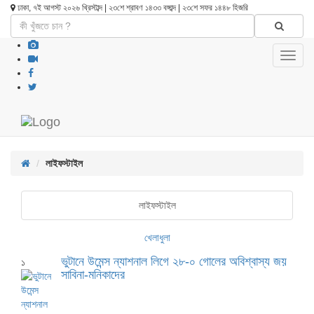
ঢাকা, ৭ই আগস্ট ২০২৬ খ্রিস্টাব্দ | ২৩শে শ্রাবণ ১৪৩৩ বঙ্গাব্দ | ২৩শে সফর ১৪৪৮ হিজরি
Toggl
navig
লাইফস্টাইল
লাইফস্টাইল
খেলাধুলা
ভুটানে উমেন্স ন্যাশনাল লিগে ২৮-০ গোলের অবিশ্বাস্য জয়
১
সাবিনা-মনিকাদের