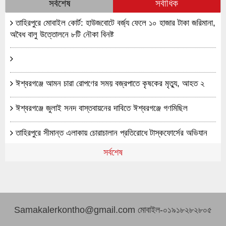
সর্বশেষ
সর্বাধিক
তাহিরপুরে মোবাইল কোর্ট: হাউজবোটে বর্জ্য ফেলে ১০ হাজার টাকা জরিমানা,
অবৈধ বালু উত্তোলনে ৮টি নৌকা বিনষ্ট
ঈশ্বরগঞ্জে আমন চারা রোপণের সময় বজ্রপাতে কৃষকের মৃত্যু, আহত ২
ঈশ্বরগঞ্জে জুলাই সনদ বাস্তবায়নের দাবিতে ঈশ্বরগঞ্জে গণমিছিল
তাহিরপুরে সীমান্ত এলাকায় চোরাচালান প্রতিরোধে টাস্কফোর্সের অভিযান
সর্বশেষ
ঈশ্বরগঞ্জে মোবাইল কোর্টে জব্দকৃত দুই বালুভর্তি ট্রলার ছিনতাই
প্রতিবন্ধী কিশোরী অপহরণ ও ধর্ষণচেষ্টা মামলার প্রধান আসামি গ্রেফতার
দক্ষিণ গফরগাঁওয়ের উন্নয়নে ঐক্যের আহ্বান, তিন বছরেই বদলে যাবে
Samakalerkontho@gmail.com মোবাইল-০১৯১৮২৮২৮০৫
চিত্র: এমপি বাচ্চু