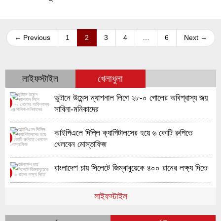
← Previous
1
2
3
4
…
6
Next →
লাইফস্টাইল
খেলাধুলা
ভুটানে উমেন্স ন্যাশনাল লিগে ২৮-০ গোলের অবিশ্বাস্য জয়
১
সাবিনা-মনিকাদের
আইপিএলে দিল্লি ক্যাপিটালসের হয়ে ৬ কোটি রুপিতে
২
খেলবেন মোস্তাফিজ
বাংলাদেশ চায় সিলেটে জিম্বাবুয়েকে ৪০০ রানের লক্ষ্য দিতে
৩
লাইফস্টাইল