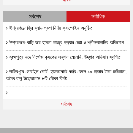
স্কুল বাসে হামলা নিয়ে ভারত-পাকিস্তানের মধ্যে নতুন
সংঘাত উঁকি দিচ্ছে
সর্বশেষ
সর্বাধিক
ভুটানে উমেন্স ন্যাশনাল লিগে ২৮-০ গোলের অবিশ্বাস্য জয়
ঈশ্বরগঞ্জে ফ্রি ব্লাড গ্রুপ নির্ণয় ক্যাম্পেইন অনুষ্ঠিত
সাবিনা-মনিকাদের
ঈশ্বরগঞ্জে বাড়ি ঘরে হামলা ভাংচুর হত্যার চেষ্টা ও শ্লীলতাহানির অভিযোগ
আইপিএলে দিল্লি ক্যাপিটালসের হয়ে ৬ কোটি রুপিতে
খেলবেন মোস্তাফিজ
ব্রহ্মপুত্র নদে নিখোঁজ কৃষকের সন্ধান মেলেনি, উদ্ধার অভিযান স্থগিত
ইসরায়েলকে স্বীকৃতি দিতে সৌদি আরবকে আহ্বান ডোনাল্ড
তাহিরপুরে মোবাইল কোর্ট: হাউজবোটে বর্জ্য ফেলে ১০ হাজার টাকা জরিমানা,
ট্রাম্পের
অবৈধ বালু উত্তোলনে ৮টি নৌকা বিনষ্ট
নিজেদের আকাশসীমা খুলে দিল পাকিস্তান
ইসলামপন্থী দলগুলোর একক ভোটবাক্স প্রদানে কাজ করছে
সর্বশেষ
ঈশ্বরগঞ্জে আমন চারা রোপণের সময় বজ্রপাতে কৃষকের মৃত্যু, আহত ২
ইসলামী আন্দোলন বাংলাদেশ- অধ্যক্ষ সৈয়দ মোসাদ্দেক
বিল্লাহ
ঈশ্বরগঞ্জে জুলাই সনদ বাস্তবায়নের দাবিতে ঈশ্বরগঞ্জে গণমিছিল