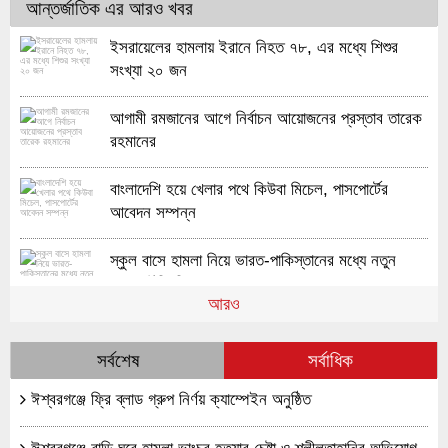
আন্তর্জাতিক এর আরও খবর
ইসরায়েলের হামলায় ইরানে নিহত ৭৮, এর মধ্যে শিশুর
সংখ্যা ২০ জন
আগামী রমজানের আগে নির্বাচন আয়োজনের প্রস্তাব তারেক
রহমানের
বাংলাদেশি হয়ে খেলার পথে কিউবা মিচেল, পাসপোর্টের
আবেদন সম্পন্ন
স্কুল বাসে হামলা নিয়ে ভারত-পাকিস্তানের মধ্যে নতুন
সংঘাত উঁকি দিচ্ছে
আরও
ভুটানে উমেন্স ন্যাশনাল লিগে ২৮-০ গোলের অবিশ্বাস্য জয়
সাবিনা-মনিকাদের
সর্বশেষ
সর্বাধিক
ঈশ্বরগঞ্জে ফ্রি ব্লাড গ্রুপ নির্ণয় ক্যাম্পেইন অনুষ্ঠিত
আইপিএলে দিল্লি ক্যাপিটালসের হয়ে ৬ কোটি রুপিতে
খেলবেন মোস্তাফিজ