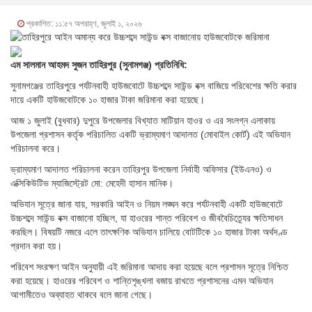
প্রকাশিত: ১১:৫৭ অপরাহ্ণ, জুলাই ১, ২০২৬
এম সালমান আহমদ সুজন তাহিরপুর (সুনামগঞ্জ) প্রতিনিধি:
সুনামগঞ্জের তাহিরপুরে পর্যটনবাহী হাউজবোটে উচ্চশব্দে সাউন্ড বক্স বাজিয়ে পরিবেশের ক্ষতি করার
দায়ে একটি হাউজবোটকে ১০ হাজার টাকা জরিমানা করা হয়েছে।
​আজ ১ জুলাই (বুধবার) দুপুরে উপজেলার বিখ্যাত মাটিয়ান হাওর ও এর সংলগ্ন এলাকায়
উপজেলা প্রশাসন কর্তৃক পরিচালিত একটি ভ্রাম্যমাণ আদালত (মোবাইল কোর্ট) এই অভিযান
পরিচালনা করে।
​ভ্রাম্যমাণ আদালত পরিচালনা করেন তাহিরপুর উপজেলা নির্বাহী অফিসার (ইউএনও) ও
এক্সিকিউটিভ ম্যাজিস্ট্রেট মো: মেহেদী হাসান মানিক।
​অভিযান সূত্রে জানা যায়, সরকারি আইন ও নিয়ম লঙ্ঘন করে পর্যটনবাহী একটি হাউজবোটে
উচ্চশব্দে সাউন্ড বক্স বাজানো হচ্ছিল, যা হাওরের শান্ত পরিবেশ ও জীববৈচিত্র্যের ক্ষতিসাধন
করছিল। বিষয়টি নজরে এলে তাৎক্ষণিক অভিযান চালিয়ে বোটটিকে ১০ হাজার টাকা অর্থদণ্ড
প্রদান করা হয়।
​পরিবেশ সংরক্ষণ আইন অনুযায়ী এই জরিমানা আদায় করা হয়েছে বলে প্রশাসন সূত্রে নিশ্চিত
করা হয়েছে। হাওরের পরিবেশ ও শান্তিশৃঙ্খলা বজায় রাখতে প্রশাসনের এমন অভিযান
আগামীতেও অব্যাহত থাকবে বলে জানা গেছে।