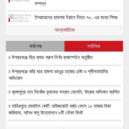
সম্পন্ন
ইসরায়েলের হামলায় ইরানে নিহত ৭৮, এর মধ্যে শিশুর
৪
সংখ্যা ২০ জন
আন্তর্জাতিক
আগামী রমজানের আগে নির্বাচন আয়োজনের প্রস্তাব
৫
তারেক রহমানের
সর্বশেষ
সর্বাধিক
ঈশ্বরগঞ্জে ফ্রি ব্লাড গ্রুপ নির্ণয় ক্যাম্পেইন অনুষ্ঠিত
বাংলাদেশি হয়ে খেলার পথে কিউবা মিচেল, পাসপোর্টের
৬
আবেদন সম্পন্ন
ঈশ্বরগঞ্জে বাড়ি ঘরে হামলা ভাংচুর হত্যার চেষ্টা ও শ্লীলতাহানির
অভিযোগ
স্কুল বাসে হামলা নিয়ে ভারত-পাকিস্তানের মধ্যে নতুন
৭
সংঘাত উঁকি দিচ্ছে
ব্রহ্মপুত্র নদে নিখোঁজ কৃষকের সন্ধান মেলেনি, উদ্ধার অভিযান স্থগিত
ভুটানে উমেন্স ন্যাশনাল লিগে ২৮-০ গোলের অবিশ্বাস্য
৮
জয় সাবিনা-মনিকাদের
তাহিরপুরে মোবাইল কোর্ট: হাউজবোটে বর্জ্য ফেলে ১০ হাজার টাকা
জরিমানা, অবৈধ বালু উত্তোলনে ৮টি নৌকা বিনষ্ট
আইপিএলে দিল্লি ক্যাপিটালসের হয়ে ৬ কোটি রুপিতে
৯
খেলবেন মোস্তাফিজ