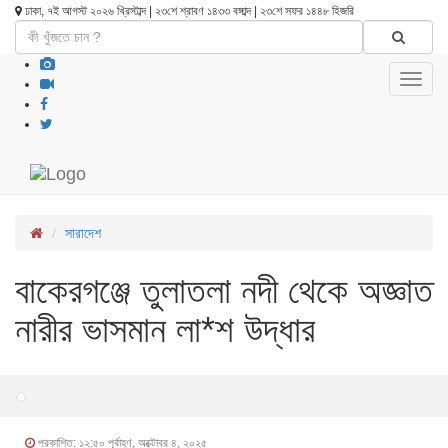
ঢাকা, ৭ই আগস্ট ২০২৬ খ্রিস্টাব্দ | ২৩শে শ্রাবণ ১৪৩৩ বঙ্গাব্দ | ২৩শে সফর ১৪৪৮ হিজরি
Toggl
navig
সারাদেশ
বাকেরগঞ্জে তুলাতলা নদী থেকে অজ্ঞাত
নারীর ভাসমান লা*শ উদ্ধার
প্রকাশিত: ১২:৫০ পূর্বাহ্ণ, অক্টোবর ৪, ২০২৫