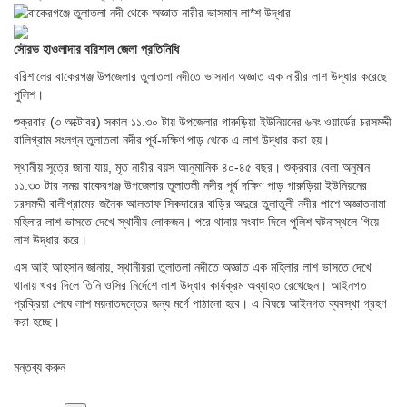
সৌরভ হাওলাদার বরিশাল জেলা প্রতিনিধি
বরিশালের বাকেরগঞ্জ উপজেলার তুলাতলা নদীতে ভাসমান অজ্ঞাত এক নারীর লাশ উদ্ধার করেছে
পুলিশ।
শুক্রবার (৩ অক্টোবর) সকাল ১১.৩০ টায় উপজেলার গারুড়িয়া ইউনিয়নের ৬নং ওয়ার্ডের চরসমদ্দী
বালিগ্রাম সংলগ্ন তুলাতলা নদীর পূর্ব-দক্ষিণ পাড় থেকে এ লাশ উদ্ধার করা হয়।
স্থানীয় সূত্রে জানা যায়, মৃত নারীর বয়স আনুমানিক ৪০-৪৫ বছর। শুক্রবার বেলা অনুমান
১১:৩০ টার সময় বাকেরগঞ্জ উপজেলার তুলাতলী নদীর পূর্ব দক্ষিণ পাড় গারুড়িয়া ইউনিয়নের
চরসমদ্দী বালীগ্রামের জনৈক আলতাফ সিকদারের বাড়ির অদুরে তুলাতুলী নদীর পাশে অজ্ঞাতনামা
মহিলার লাশ ভাসতে দেখে স্থানীয় লোকজন। পরে থানায় সংবাদ দিলে পুলিশ ঘটনাস্থলে গিয়ে
লাশ উদ্ধার করে।
এস আই আহসান জানায়, স্থানীয়রা তুলাতলা নদীতে অজ্ঞাত এক মহিলার লাশ ভাসতে দেখে
থানায় খবর দিলে তিনি ওসির নির্দেশে লাশ উদ্ধার কার্যক্রম অব্যাহত রেখেছেন। আইনগত
প্রক্রিয়া শেষে লাশ ময়নাতদন্তের জন্য মর্গে পাঠানো হবে। এ বিষয়ে আইনগত ব্যবস্থা গ্রহণ
করা হচ্ছে।
মন্তব্য করুন