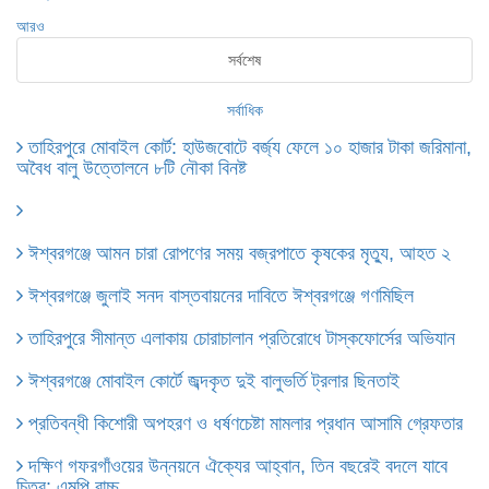
আরও
সর্বশেষ
সর্বাধিক
তাহিরপুরে মোবাইল কোর্ট: হাউজবোটে বর্জ্য ফেলে ১০ হাজার টাকা জরিমানা,
অবৈধ বালু উত্তোলনে ৮টি নৌকা বিনষ্ট
ঈশ্বরগঞ্জে আমন চারা রোপণের সময় বজ্রপাতে কৃষকের মৃত্যু, আহত ২
ঈশ্বরগঞ্জে জুলাই সনদ বাস্তবায়নের দাবিতে ঈশ্বরগঞ্জে গণমিছিল
তাহিরপুরে সীমান্ত এলাকায় চোরাচালান প্রতিরোধে টাস্কফোর্সের অভিযান
ঈশ্বরগঞ্জে মোবাইল কোর্টে জব্দকৃত দুই বালুভর্তি ট্রলার ছিনতাই
প্রতিবন্ধী কিশোরী অপহরণ ও ধর্ষণচেষ্টা মামলার প্রধান আসামি গ্রেফতার
দক্ষিণ গফরগাঁওয়ের উন্নয়নে ঐক্যের আহ্বান, তিন বছরেই বদলে যাবে
চিত্র: এমপি বাচ্চু