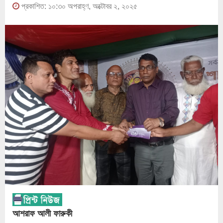
প্রকাশিত: ১০:৩০ অপরাহ্ণ, অক্টোবর ২, ২০২৫
আশরাফ আলী ফারুকী