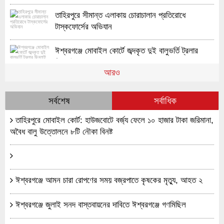
তাহিরপুরে সীমান্ত এলাকায় চোরাচালান প্রতিরোধে
টাস্কফোর্সের অভিযান
ঈশ্বরগঞ্জে মোবাইল কোর্টে জব্দকৃত দুই বালুভর্তি ট্রলার
ছিনতাই
আরও
প্রতিবন্ধী কিশোরী অপহরণ ও ধর্ষণচেষ্টা মামলার প্রধান
আসামি গ্রেফতার
সর্বশেষ
সর্বাধিক
তাহিরপুরে মোবাইল কোর্ট: হাউজবোটে বর্জ্য ফেলে ১০ হাজার টাকা জরিমানা,
দক্ষিণ গফরগাঁওয়ের উন্নয়নে ঐক্যের আহ্বান, তিন বছরেই
অবৈধ বালু উত্তোলনে ৮টি নৌকা বিনষ্ট
বদলে যাবে চিত্র: এমপি বাচ্চু
ঈশ্বরগঞ্জে আসামিদের হুমকিতে বাড়িছাড়া মামলার বাদী
পরিবার
ঈশ্বরগঞ্জে আমন চারা রোপণের সময় বজ্রপাতে কৃষকের মৃত্যু, আহত ২
ঈশ্বরগঞ্জে চুরি মামলার তিন আসামিসহ গ্রেফতার ৮
ঈশ্বরগঞ্জে জুলাই সনদ বাস্তবায়নের দাবিতে ঈশ্বরগঞ্জে গণমিছিল
ঈশ্বরগঞ্জে গ্রামীণ সড়ক উন্নয়নে এলজিইডির কর্মশালা