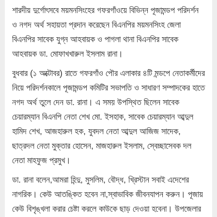
শারদীয় দুর্গোৎসবে ময়মনসিংহের গফরগাঁওয়ে বিভিন্ন পূজামন্ডপ পরিদর্শন
ও নগদ অর্থ সহায়তা প্রদান করেছেন বিএনপির ময়মনসিংহ জেলা
বিএনপির সাবেক যুগ্ন আহবায়ক ও পাগলা থানা বিএনপির সাবেক
আহবায়ক ডা. মোফাখখারুল ইসলাম রানা।
বুধবার (১ অক্টোবর) রাতে গফরগাঁও পৌর এলাকার ৪টি মন্ডপে নেতাকর্মীদের
নিয়ে পরিদর্শনকালে পূজামন্ডপ কমিটির সভাপতি ও সাধারণ সম্পাদকের হাতে
নগদ অর্থ তুলে দেন ডা. রানা। এ সময় উপস্থিত ছিলেন সাবেক
চেয়ারম্যান বিএনপি নেতা শেখ মো. ইসহাক, সাবেক চেয়ারম্যান আব্দুল
হামিদ শেখ, আজহারুল হক, যুবদল নেতা আব্দুল আজিজ সাদেক,
ছাত্রদল নেতা মুক্তার হোসেন, মাজহারুল ইসলাম, স্বেচ্ছাসেবক দল
নেতা মাহফুজ প্রমুখ।
ডা. রানা বলেন,আমরা হিন্দু, মুসলিম, বৌদ্ধ, খ্রিস্টান সবাই এদেশের
নাগরিক। কেউ আতঙ্কিত হবেন না,স্বাভাবিক জীবনযাপন করুন। পূজায়
কেউ বিশৃঙ্খলা করার চেষ্টা করলে কাউকে ছাড় দেওয়া হবেনা। উপজেলার