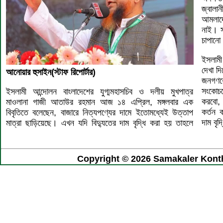
জ্বালা
আমলাদে
নাই। স
চাপানো
ইসলামী
দেখা দ
আনোয়ার হুসাইন(স্টাফ রিপোর্টার)
জনগণকে
সংকোচ
ইসলামী আন্দোলন বাংলাদেশের যুগ্মমহাসচিব ও দলীয় মুখপাত্র
করবো,
মাওলানা গাজী আতাউর রহমান আজ ১৪ এপ্রিল, মঙ্গলবার এক
কর্তন 
বিবৃতিতে বলেছেন, বাজারে নিত্যপণ্যের দামে ইতোমধ্যেই উত্তাপ
দাম বৃদ
মাত্রা ছাড়িয়েছে। এখন যদি বিদ্যুতের দাম বৃদ্ধি করা হয় তাহলে
Copyright © 2026 Samakaler Kontho