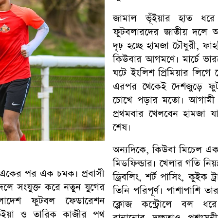
জামাল ভূঁইয়ার হাত ধরে 
ফুটবলারদের জাতীয় দলে অন্
দৃঢ় হচ্ছে হামজা চৌধুরী, ফ
কিউবার আগমণে। মার্চে ভার
ঘটে ইংলিশ প্রিমিয়ার লিগে 
এরপর থেকেই দেশজুড়ে ফুটব
চোখে পড়ার মতো। আগামী 
প্রথমবার খেলবেন হামজা য
শেষ।
অন্যদিকে, কিউবা মিচেল একজন
মিডফিল্ডার। খেলার গতি নিয়ন্ত
 একের পর এক চমক। প্রবাসী
ড্রিবলিং, শর্ট পাসিং, কুইক ট
লে সংযুক্ত করে নতুন যুগের
তিনি পরিপূর্ণ। পাশাপাশি তার
ংলাদেশ ফুটবল ফেডারেশন
ক্লোজ কন্ট্রোলে বল ধরে
ভূঁইয়া ও তারিক কাজীর পথ