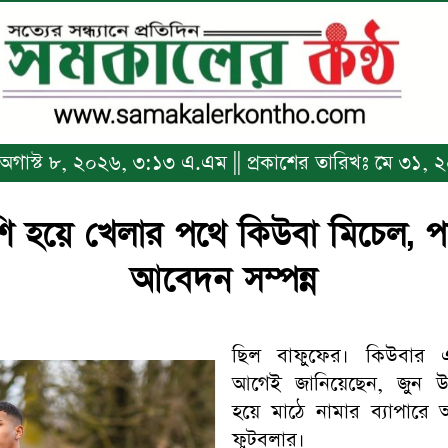
ঃ অগাস্ট ৮, ২০২৬, ৩:১৩ এ.এম || প্রকাশের তারিখঃ মে ৩১, ২০২
শি হয়ে খেলার পথে কিউবা মিচেল, পা
আবেদন সম্পন্ন
ছিল বাফুফের। কিউবার 
আগেই জানিয়েছেন, জুন উই
হয়ে মাঠে নামার ব্যাপারে আ
ফুটবলার।